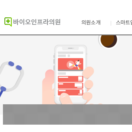
의원소개
스마트
바이오인프라의원
스마트
진단검사의학이란
검사결
인증현황
검사
의료진소개
Star Ga
진료시간
비급여항목
증명서발급
오시는길