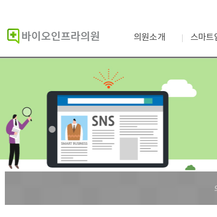
의원소개
스마트
바이오인프라의원
스마트
진단검사의학이란
검사결
인증현황
검사
의료진소개
Star Ga
진료시간
비급여항목
증명서발급
오시는길